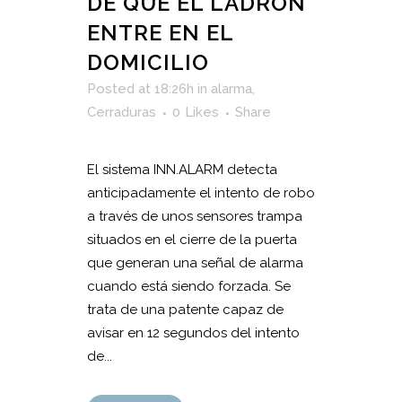
DE QUE EL LADRÓN
ENTRE EN EL
DOMICILIO
Posted at 18:26h
in
alarma
,
Cerraduras
0
Likes
Share
El sistema INN.ALARM detecta
anticipadamente el intento de robo
a través de unos sensores trampa
situados en el cierre de la puerta
que generan una señal de alarma
cuando está siendo forzada. Se
trata de una patente capaz de
avisar en 12 segundos del intento
de...