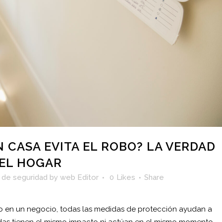
 CASA EVITA EL ROBO? LA VERDAD
 EL HOGAR
 de seguridad
by
web Editor
0
Likes
Share
 en un negocio, todas las medidas de protección ayudan a
odas tienen el mismo impacto ni actúan en el mismo momento.