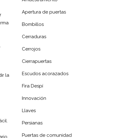
Apertura de puertas
r
arma
Bombillos
Cerraduras
.
Cerrojos
Cierrapuertas
Escudos acorazados
ir la
Fira Despí
Innovación
Llaves
cil.
Persianas
Puertas de comunidad
rio.