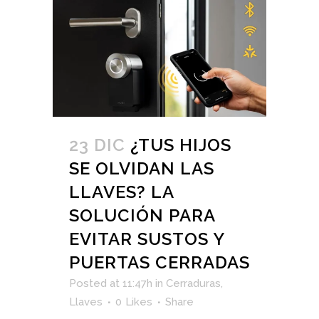
23 DIC
¿TUS HIJOS
SE OLVIDAN LAS
LLAVES? LA
SOLUCIÓN PARA
EVITAR SUSTOS Y
PUERTAS CERRADAS
Posted at 11:47h
in
Cerraduras
,
Llaves
0
Likes
Share