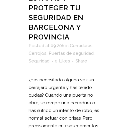
PROTEGER TU
SEGURIDAD EN
BARCELONA Y
PROVINCIA
Posted at 09:20h
in
Cerraduras
,
Cerrojos
,
Puertas de seguridad
,
Seguridad
0
Likes
Share
¿Has necesitado alguna vez un
cerrajero urgente y has tenido
dudas? Cuando una puerta no
abre, se rompe una cerradura o
has sufrido un intento de robo, es
normal actuar con prisas. Pero
precisamente en esos momentos