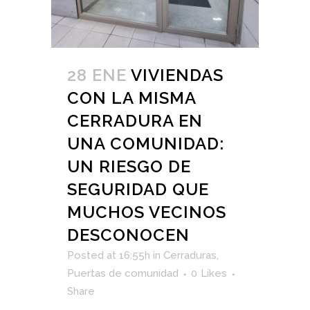
28 ENE
VIVIENDAS
CON LA MISMA
CERRADURA EN
UNA COMUNIDAD:
UN RIESGO DE
SEGURIDAD QUE
MUCHOS VECINOS
DESCONOCEN
Posted at 16:55h
in
Cerraduras
,
Puertas de comunidad
0
Likes
Share