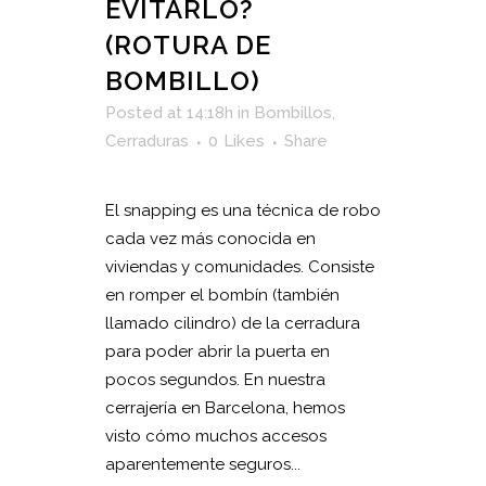
EVITARLO?
(ROTURA DE
BOMBILLO)
Posted at 14:18h
in
Bombillos
,
Cerraduras
0
Likes
Share
El snapping es una técnica de robo
cada vez más conocida en
viviendas y comunidades. Consiste
en romper el bombín (también
llamado cilindro) de la cerradura
para poder abrir la puerta en
pocos segundos. En nuestra
cerrajería en Barcelona, hemos
visto cómo muchos accesos
aparentemente seguros...