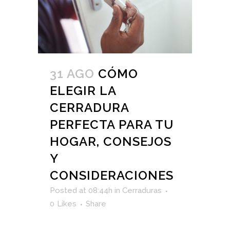
31 AGO
CÓMO
ELEGIR LA
CERRADURA
PERFECTA PARA TU
HOGAR, CONSEJOS
Y
CONSIDERACIONES
Posted at 08:44h
in
Cerraduras
0
Likes
Share