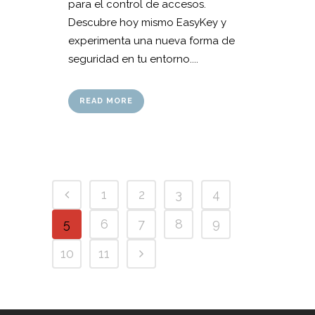
para el control de accesos.
Descubre hoy mismo EasyKey y
experimenta una nueva forma de
seguridad en tu entorno....
READ MORE
1
2
3
4
5
6
7
8
9
10
11