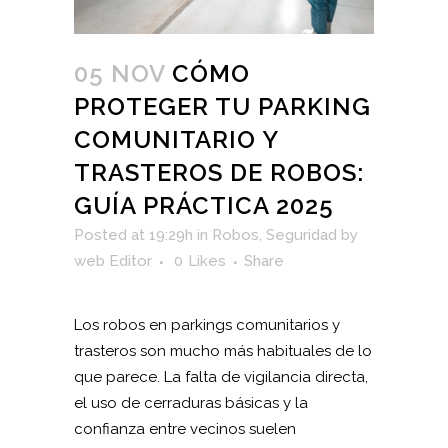
05 NOV
CÓMO
PROTEGER TU PARKING
COMUNITARIO Y
TRASTEROS DE ROBOS:
GUÍA PRÁCTICA 2025
Posted at 19:29h
in
Robos
,
Seguridad
by
web Editor
0
Likes
Share
Los robos en parkings comunitarios y
trasteros son mucho más habituales de lo
que parece. La falta de vigilancia directa,
el uso de cerraduras básicas y la
confianza entre vecinos suelen