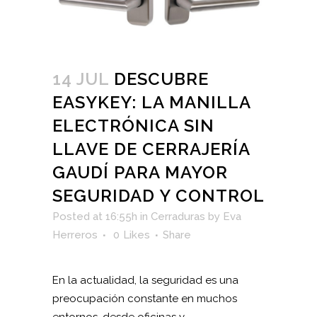
14 JUL
DESCUBRE
EASYKEY: LA MANILLA
ELECTRÓNICA SIN
LLAVE DE CERRAJERÍA
GAUDÍ PARA MAYOR
SEGURIDAD Y CONTROL
Posted at 16:55h
in
Cerraduras
by
Eva
Herreros
0
Likes
Share
En la actualidad, la seguridad es una
preocupación constante en muchos
entornos, desde oficinas y