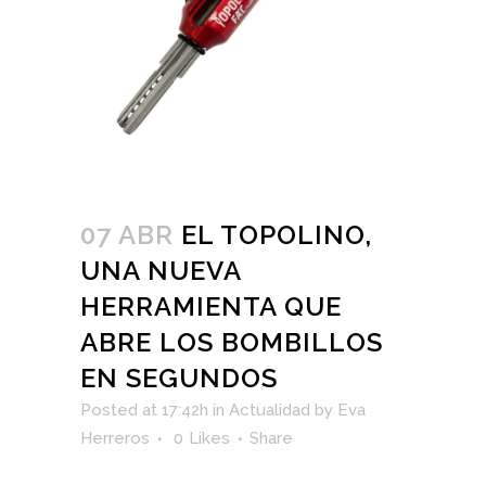
07 ABR
EL TOPOLINO,
UNA NUEVA
HERRAMIENTA QUE
ABRE LOS BOMBILLOS
EN SEGUNDOS
Posted at 17:42h
in
Actualidad
by
Eva
Herreros
0
Likes
Share