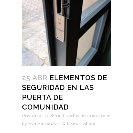
25 ABR
ELEMENTOS DE
SEGURIDAD EN LAS
PUERTA DE
COMUNIDAD
Posted at 17:28h
in
Puertas de comunidad
by
Eva Herreros
0
Likes
Share