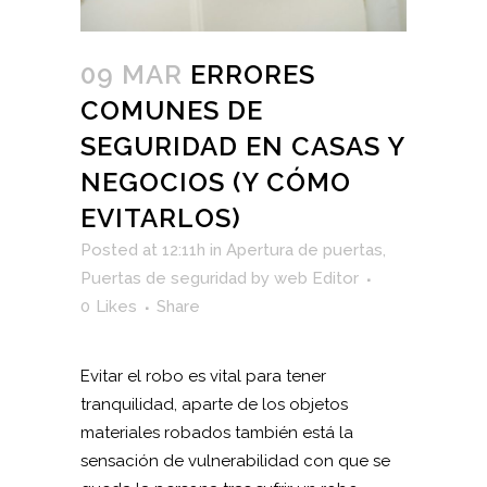
09 MAR
ERRORES
COMUNES DE
SEGURIDAD EN CASAS Y
NEGOCIOS (Y CÓMO
EVITARLOS)
Posted at 12:11h
in
Apertura de puertas
,
Puertas de seguridad
by
web Editor
0
Likes
Share
Evitar el robo es vital para tener
tranquilidad, aparte de los objetos
materiales robados también está la
sensación de vulnerabilidad con que se