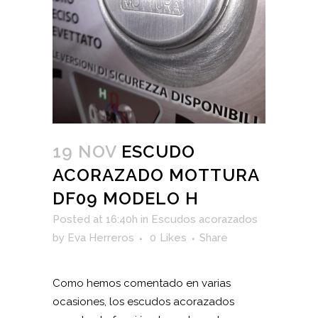
19 NOV
ESCUDO
ACORAZADO MOTTURA
DF09 MODELO H
Posted at 16:40h
in
Escudos acorazados
by
Eva Herreros
0
Likes
Share
Como hemos comentado en varias
ocasiones, los escudos acorazados