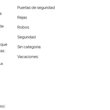
Puertas de seguridad
a
Rejas
de
Robos
Seguridad
aque
Sin categoría
ras
Vacaciones
la
mo: