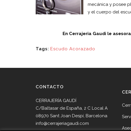
mecánica y posee pl
y el cuerpo del escu
En Cerrajeria Gaudi le asesor
Tags:
Escudo Acorazado
CONTACTO
CE
CERRAJERÍA GAUDÍ
Cerr
C/Baltasar de España, 2 C Local A
08970 Sant Joan Despí, Barcelona
Serv
info@cerrajeriagaudi.com
Ase