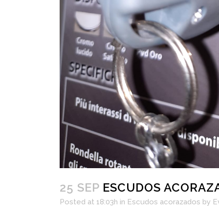
25 SEP
ESCUDOS ACORAZA
Posted at 18:03h
in
Escudos acorazados
by
E