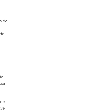
da de
 de
do
ción
one
ave