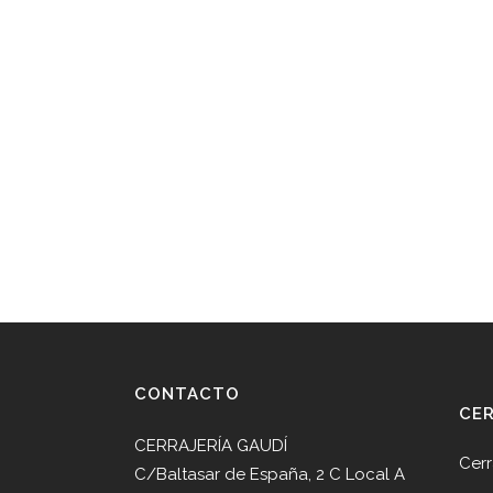
CONTACTO
CE
CERRAJERÍA GAUDÍ
Cerr
C/Baltasar de España, 2 C Local A