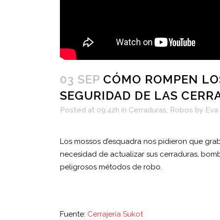
03 SEP
CÓMO ROMPEN LOS
SEGURIDAD DE LAS CERR
Posted at 09:42h
in
Cerraduras
,
Robos
by
Eva
Los mossos d’esquadra nos pidieron que grabá
necesidad de actualizar sus cerraduras, bomb
peligrosos métodos de robo.
Fuente:
Cerrajería Sukot