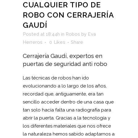
CUALQUIER TIPO DE
ROBO CON CERRAJERÍA
GAUDÍ
Posted at 18:44h
in
Robos
by
Eva
Herreros
0
Likes
Share
Cerrajería Gaudí, expertos en
puertas de seguridad anti robo
Las técnicas de robos han ido
evolucionando a lo largo de los años,
recordad que, antiguamente, era tan
sencillo acceder dentro de una casa que
tan solo hacía falta una radiografía para
abrir la puerta. Gracias a la tecnología y
los diferentes materiales que nos ofrece
la naturaleza hemos sabido adaptarnos a