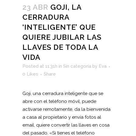
23 ABR
GOJI, LA
CERRADURA
‘INTELIGENTE’ QUE
QUIERE JUBILAR LAS
LLAVES DE TODA LA
VIDA
Posted at 11:31h
in
Sin categoría
by
Eva
0
Likes
Share
Goji, una cerradura inteligente que se
abre con el teléfono móvil, puede
activarse remotamente, da la bienvenida
a casa al propietario y envía fotos al
email, quiere convertir las llaves en cosa
del pasado. «Si tienes el teléfono