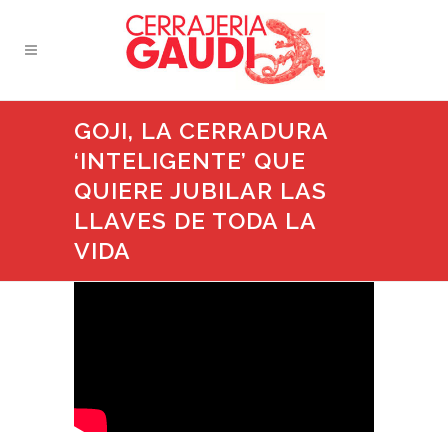
GOJI, LA CERRADURA
‘INTELIGENTE’ QUE
QUIERE JUBILAR LAS
LLAVES DE TODA LA
VIDA