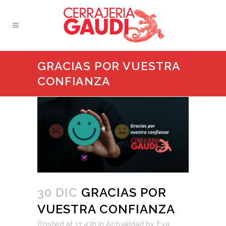
GRACIAS POR VUESTRA
CONFIANZA
30 DIC
GRACIAS POR
VUESTRA CONFIANZA
Posted at 11:43h
in
Actualidad
by
Eva