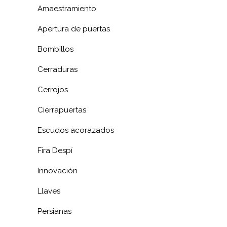
Amaestramiento
Apertura de puertas
Bombillos
Cerraduras
Cerrojos
Cierrapuertas
Escudos acorazados
Fira Despí
Innovación
Llaves
Persianas