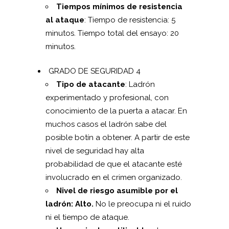
Tiempos mínimos de resistencia
al ataque
: Tiempo de resistencia: 5
minutos. Tiempo total del ensayo: 20
minutos.
GRADO DE SEGURIDAD 4
Tipo de atacante
: Ladrón
experimentado y profesional, con
conocimiento de la puerta a atacar. En
muchos casos el ladrón sabe del
posible botín a obtener. A partir de este
nivel de seguridad hay alta
probabilidad de que el atacante esté
involucrado en el crimen organizado.
Nivel de riesgo asumible por el
ladrón: Alto.
No le preocupa ni el ruido
ni el tiempo de ataque.