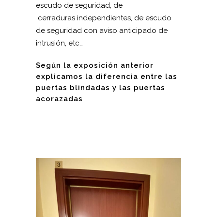
escudo de seguridad, de
cerraduras independientes, de escudo
de seguridad con aviso anticipado de
intrusión, etc…
Según la exposición anterior
explicamos la diferencia entre las
puertas blindadas y las puertas
acorazadas