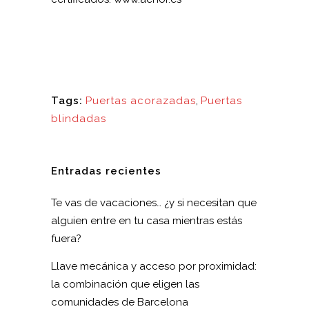
Tags:
Puertas acorazadas
,
Puertas
blindadas
Entradas recientes
Te vas de vacaciones… ¿y si necesitan que
alguien entre en tu casa mientras estás
fuera?
Llave mecánica y acceso por proximidad:
la combinación que eligen las
comunidades de Barcelona