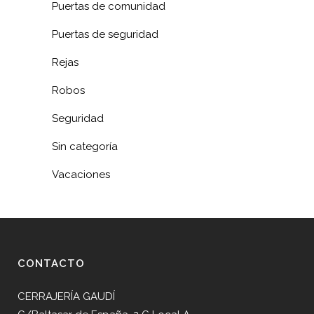
Puertas de comunidad
Puertas de seguridad
Rejas
Robos
Seguridad
Sin categoría
Vacaciones
CONTACTO
CERRAJERÍA GAUDÍ