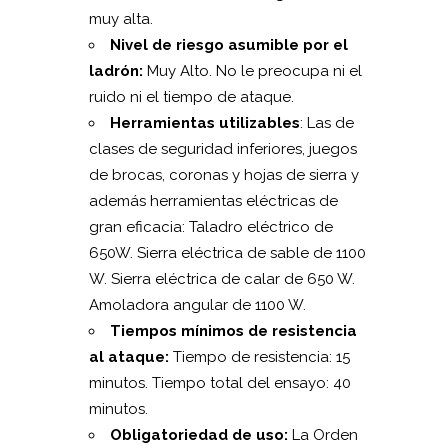
muy alta.
Nivel de riesgo asumible por el
ladrón:
Muy Alto. No le preocupa ni el
ruido ni el tiempo de ataque.
Herramientas utilizables
: Las de
clases de seguridad inferiores, juegos
de brocas, coronas y hojas de sierra y
además herramientas eléctricas de
gran eficacia: Taladro eléctrico de
650W. Sierra eléctrica de sable de 1100
W. Sierra eléctrica de calar de 650 W.
Amoladora angular de 1100 W.
Tiempos mínimos de resistencia
al ataque:
Tiempo de resistencia: 15
minutos. Tiempo total del ensayo: 40
minutos.
Obligatoriedad de uso:
La Orden