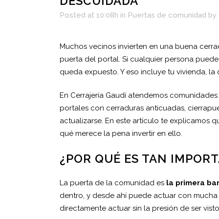
DESCUIDADA
Posted at 10:08h
in
Puertas de comunidad
by
Muchos vecinos invierten en una buena cerradu
puerta del portal. Si cualquier persona puede 
queda expuesto. Y eso incluye tu vivienda, la
En Cerrajería Gaudí atendemos comunidades 
portales con cerraduras anticuadas, cierrapu
actualizarse. En este artículo te explicamo
qué merece la pena invertir en ello.
¿POR QUÉ ES TAN IMPOR
La puerta de la comunidad es
la primera bar
dentro, y desde ahí puede actuar con mucha m
directamente actuar sin la presión de ser visto