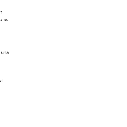
on
o es
r una
al
a