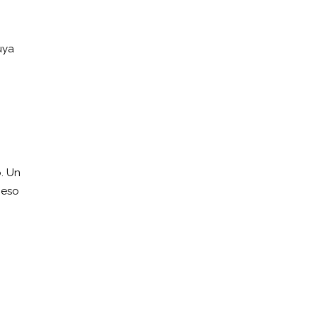
uya
o. Un
ceso