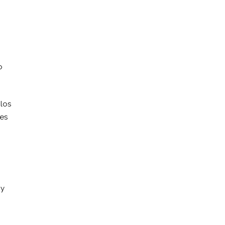
o
 los
tes
 y