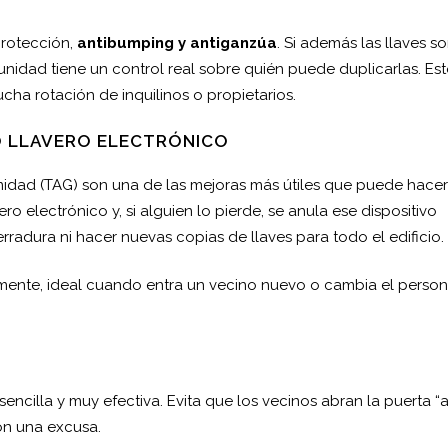
protección,
antibumping y antiganzúa
. Si además las llaves s
nidad tiene un control real sobre quién puede duplicarlas. Est
ha rotación de inquilinos o propietarios.
O LLAVERO ELECTRÓNICO
midad (TAG) son una de las mejoras más útiles que puede hace
o electrónico y, si alguien lo pierde, se anula ese dispositivo
radura ni hacer nuevas copias de llaves para todo el edificio.
lmente, ideal cuando entra un vecino nuevo o cambia el person
encilla y muy efectiva. Evita que los vecinos abran la puerta “
on una excusa.