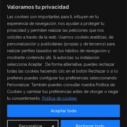
Valoramos tu privacidad
Las cookies son importantes para ti, influyen en tu
experiencia de navegación, nos ayudan a proteger tu
privacidad y permiten realizar las peticiones que nos
solicites a través de la web. Usamos cookies analíticas, de
personalización y publicitarias (propias y de terceros) para
PROTECCIÓN DE DATOS
realizar perfiles basados en tus hábitos de navegación y
mostrarte contenido útil. Si autorizas su instalación
Política de Privacidad
selecciona Aceptar , De forma alternativa, puedes rechazar
Política de Cookies
todas las cookies haciendo clic en el botón Rechazar o si lo
Aviso Legal
prefieres puedes configurar tus preferencias seleccionando
Personalizar. También puedes consultar nuestra Política de
Cookies y cambiar tus preferencias antes de otorgar o negar
tu consentimiento.
Política de cookies
Aceptar todo
Contact us
Personalizar
Rechazar todo