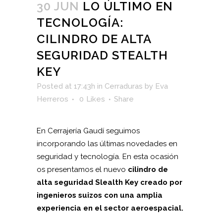
30 JUN
LO ÚLTIMO EN
TECNOLOGÍA:
CILINDRO DE ALTA
SEGURIDAD STEALTH
KEY
Posted at 17:43h
in
Cerraduras
by
Eva
Herreros
0
Likes
Share
En Cerrajería Gaudí seguimos
incorporando las últimas novedades en
seguridad y tecnología. En esta ocasión
os presentamos el nuevo
cilindro de
alta seguridad Slealth Key creado por
ingenieros suizos con una amplia
experiencia en el sector aeroespacial.