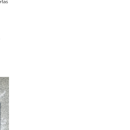
rtas
a