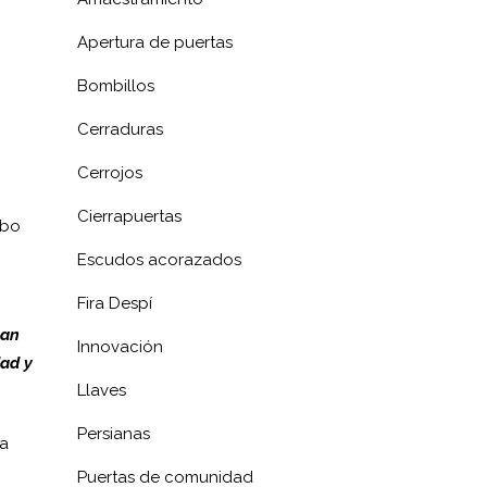
Apertura de puertas
Bombillos
Cerraduras
Cerrojos
Cierrapuertas
obo
Escudos acorazados
Fira Despí
tan
Innovación
dad y
Llaves
Persianas
ta
Puertas de comunidad