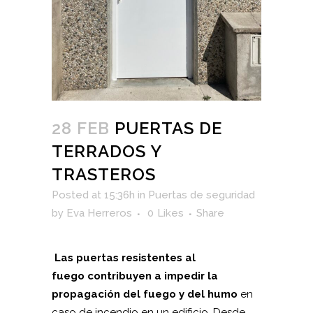
28 FEB
PUERTAS DE
TERRADOS Y
TRASTEROS
Posted at 15:36h
in
Puertas de seguridad
by
Eva Herreros
0
Likes
Share
Las puertas resistentes al
fuego contribuyen a impedir la
propagación del fuego y del humo
en
caso de incendio en un edificio. Desde