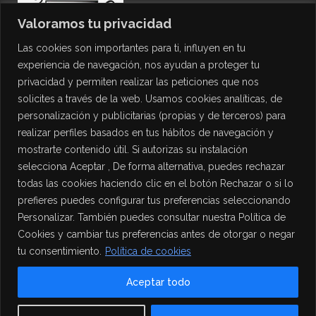
Valoramos tu privacidad
Las cookies son importantes para ti, influyen en tu
experiencia de navegación, nos ayudan a proteger tu
privacidad y permiten realizar las peticiones que nos
solicites a través de la web. Usamos cookies analíticas, de
personalización y publicitarias (propias y de terceros) para
PROTECCIÓN DE DATOS
realizar perfiles basados en tus hábitos de navegación y
mostrarte contenido útil. Si autorizas su instalación
Política de Privacidad
selecciona Aceptar , De forma alternativa, puedes rechazar
Política de Cookies
todas las cookies haciendo clic en el botón Rechazar o si lo
Aviso Legal
prefieres puedes configurar tus preferencias seleccionando
Personalizar. También puedes consultar nuestra Política de
Cookies y cambiar tus preferencias antes de otorgar o negar
tu consentimiento.
Política de cookies
Aceptar todo
Contact us