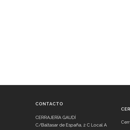
CONTACTO
CE
CERRAJERÍA GAUDÍ
Cerr
C/Baltasar de España, 2 C Local A