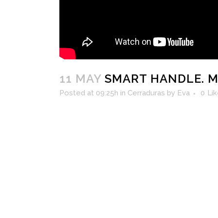
11 MAY
SMART HANDLE. M
Posted at 09:25h
in
Cerraduras
by
Eva
0
Li