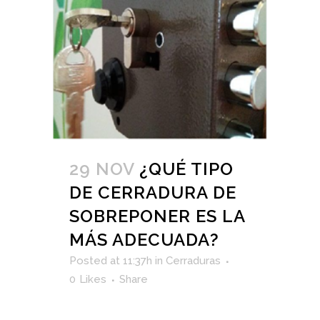
29 NOV
¿QUÉ TIPO
DE CERRADURA DE
SOBREPONER ES LA
MÁS ADECUADA?
Posted at 11:37h
in
Cerraduras
0
Likes
Share