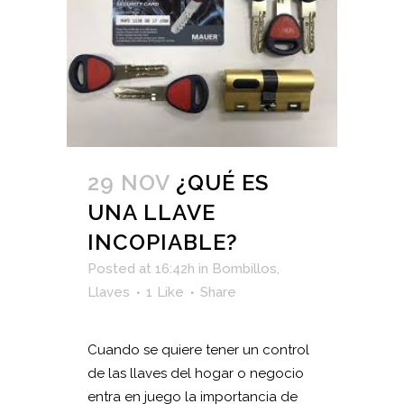
29 NOV
¿QUÉ ES
UNA LLAVE
INCOPIABLE?
Posted at 16:42h
in
Bombillos
,
Llaves
1
Like
Share
Cuando se quiere tener un control
de las llaves del hogar o negocio
entra en juego la importancia de