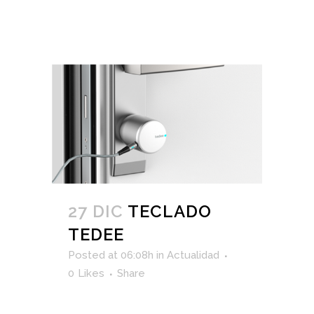
27 DIC
TECLADO
TEDEE
Posted at 06:08h
in
Actualidad
0
Likes
Share