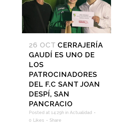
26 OCT
CERRAJERÍA
GAUDÍ ES UNO DE
LOS
PATROCINADORES
DEL F.C SANT JOAN
DESPÍ, SAN
PANCRACIO
Posted at 14:29h
in
Actualidad
0
Likes
Share