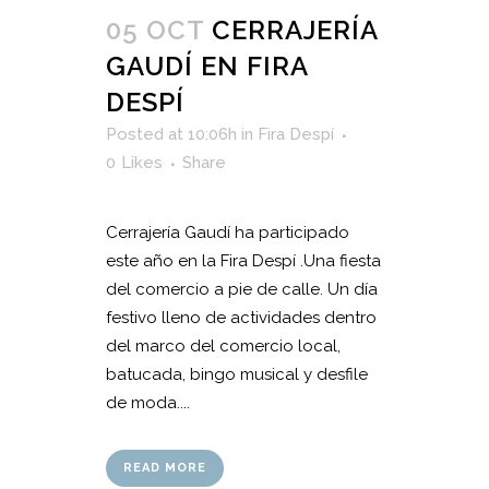
05 OCT
CERRAJERÍA
GAUDÍ EN FIRA
DESPÍ
Posted at 10:06h
in
Fira Despí
0
Likes
Share
Cerrajería Gaudí ha participado
este año en la Fira Despí .Una fiesta
del comercio a pie de calle. Un día
festivo lleno de actividades dentro
del marco del comercio local,
batucada, bingo musical y desfile
de moda....
READ MORE