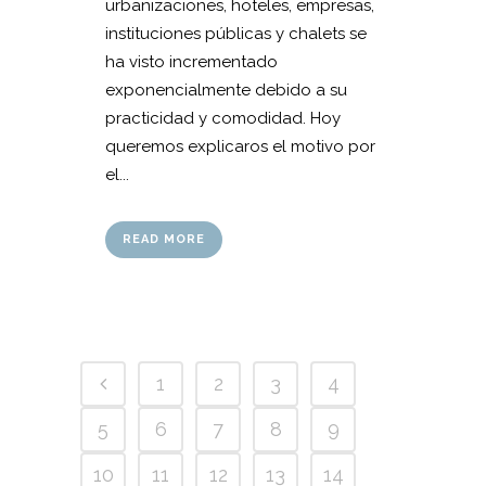
urbanizaciones, hoteles, empresas,
instituciones públicas y chalets se
ha visto incrementado
exponencialmente debido a su
practicidad y comodidad. Hoy
queremos explicaros el motivo por
el...
READ MORE
1
2
3
4
5
6
7
8
9
10
11
12
13
14