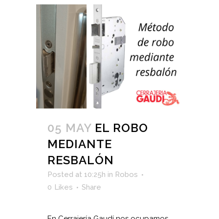
05 MAY
EL ROBO
MEDIANTE
RESBALÓN
Posted at 10:25h
in
Robos
0
Likes
Share
En Cerrajería Gaudí nos ocupamos